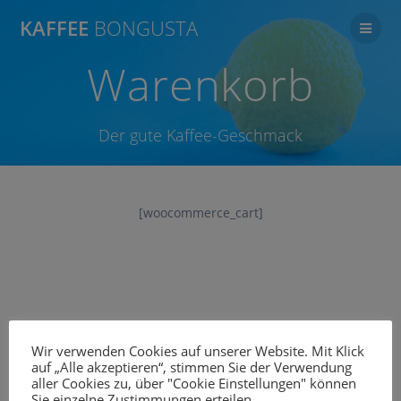
Zum
KAFFEE
BONGUSTA
Inhalt
springen
Warenkorb
Der gute Kaffee-Geschmack
[woocommerce_cart]
Wir verwenden Cookies auf unserer Website. Mit Klick
auf „Alle akzeptieren“, stimmen Sie der Verwendung
aller Cookies zu, über "Cookie Einstellungen" können
Sie einzelne Zustimmungen erteilen.